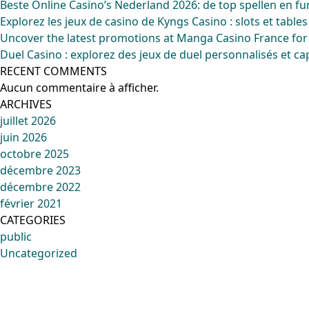
Beste Online Casino’s Nederland 2026: de top spellen en func
Explorez les jeux de casino de Kyngs Casino : slots et tables
Uncover the latest promotions at Manga Casino France for
Duel Casino : explorez des jeux de duel personnalisés et ca
RECENT COMMENTS
Aucun commentaire à afficher.
ARCHIVES
juillet 2026
juin 2026
octobre 2025
décembre 2023
décembre 2022
février 2021
CATEGORIES
public
Uncategorized